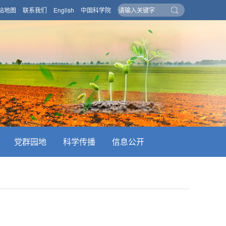
站地图
联系我们
English
中国科学院
党群园地
科学传播
信息公开