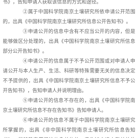
书》，告知申请人获取该信息的方式和途径。
②属于中国科学院南京土壤研究所依申请公开范围
的，出具《中国科学院南京土壤研究所信息公开告知书》。
③申请公开的信息中含有不应当公开的内容，但是
能够做区分处理的，出具《中国科学院南京土壤研究所信息
部分公开告知书》。
④申请公开的信息属于不予公开范围或对申请人申
请公开与本人生产、生活、科研等特殊需要无关的信息决定
不予提供的，出具《中国科学院南京土壤研究所信息不予公
开告知书》，告知申请人并说明理由。
⑤申请公开的信息不存在的，出具《中国科学院南
京土壤研究所信息不存在告知书》告知申请人。
⑥申请公开的信息不属于中国科学院南京土壤研究
所掌握的，出具《非中国科学院南京土壤研究所信息告知