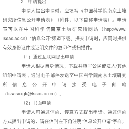
2．申请提出
申请人提出申请时，应填写《中国科学院南京土壤
研究所信息公开申请表》（附件，以下简称申请表）。申请
表可以在中国科学院南京土壤研究所网站（
http://www.
issas.ac.cn
）“信息公开”频道下载。提交申请时，应同时提供
有效身份证件或证明文件的复印件或扫描件。
（
1）通过互联网提出申请
申请人根据自身情况，下载并填写公民或法人
/其他
组织申请表，通过电子邮件发送至中国科学院南京土壤研究
所信息公开申请接受电子邮箱
（
issasxxgk@issas.ac.cn
）。
（
2）书面申请
申请人可通过信函、传真方式提出申请。通过信函
方式提出申请的，请在信封左下角注明“信息公开申请”字样；