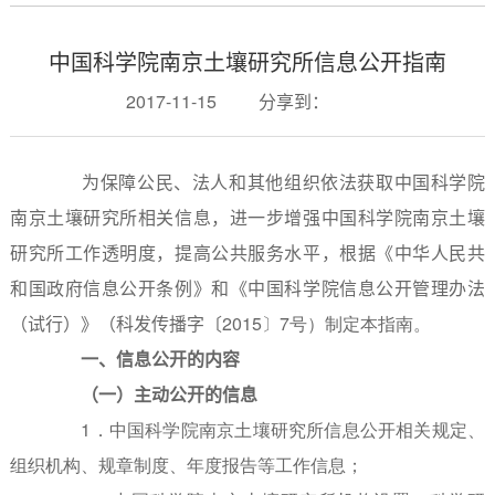
中国科学院南京土壤研究所信息公开指南
2017-11-15
分享到：
为保障公民、法人和其他组织依法获取中国科学院
南京土壤研究所相关信息，进一步增强中国科学院南京土壤
研究所工作透明度，提高公共服务水平，根据《中华人民共
和国政府信息公开条例》和《中国科学院信息公开管理办法
（试行）》（科发传播字〔
2015〕
7
号）制定本指南。
一、信息公开的内容
（一）主动公开的信息
1．中国科学院南京土壤研究所信息公开相关规定、
组织机构、规章制度、年度报告等工作信息；