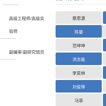
蔡思源
高级工程师/高级实
验师
陈晏
范坤坤
副编审/副研究馆员
洪志能
李奕林
刘俊琢
马菲