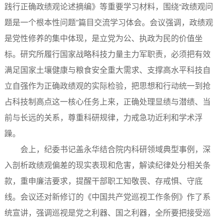
践行正确政绩观论述摘编》等重要学习材料，围绕“政绩观问
题是一个根本性问题”篇目交流学习体会。会议强调，政绩观
是党性修养的集中体现，是立党为公、执政为民的价值坐
标。研究所履行国家战略科技力量主力军职责，必须把有效
满足国家土壤健康与粮食安全重大需求、支撑高水平科技自
立自强作为正确政绩观的实际检验，把思想和行动统一到抢
占科技制高点这一核心任务上来，正确处理显绩与潜绩、当
前与长远的关系，尊重科研规律，力戒急功近利和学术浮
躁。
会上，纪委书记盖永华结合院内科研领域典型事例，深
入剖析政绩观偏差的现实表现和危害，解读纪律处分相关条
款，重申廉洁要求，提醒干部职工知敬畏、存戒惧、守底
线。会议还对新修订的《中国共产党巡视工作条例》作了系
统宣讲，强调巡视是党之利器、国之利器，全所要把接受巡