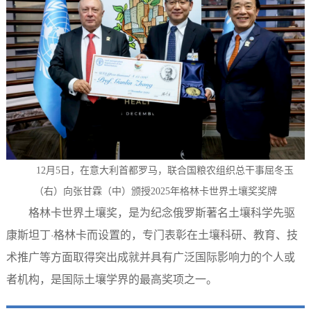
12月5日，在意大利首都罗马，联合国粮农组织总干事屈冬玉
（右）向张甘霖（中）颁授2025年格林卡世界土壤奖奖牌
格林卡世界土壤奖，是为纪念俄罗斯著名土壤科学先驱
康斯坦丁·格林卡而设置的，专门表彰在土壤科研、教育、技
术推广等方面取得突出成就并具有广泛国际影响力的个人或
者机构，是国际土壤学界的最高奖项之一。