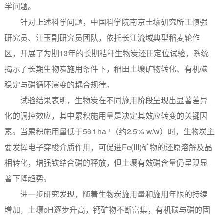
学问题。
针对上述科学问题，中国科学院南京土壤研究所王慎强
研究员、汪玉副研究员团队，依托长江流域典型稻麦轮作
区，开展了为期13年的长期秸秆生物炭还田定位试验，系统
揭示了长期生物炭施用条件下，稻田土壤矿物转化、有机碳
稳定与磷循环演变的耦合规律。
试验结果表明，生物炭在不同施用阶段呈现出显著差异
化的调控效应，其中累积施用量是决定其效应转变的关键因
素。当累积施用量低于56 t ha⁻¹（约2.5% w/w）时，生物炭主
要发挥电子穿梭介质作用，可促进Fe(III)矿物的还原溶解及晶
相转化，增强铁结合磷的释放，但土壤有效磷含量仍呈现显
著下降趋势。
进一步研究发现，随着生物炭施用量和施用年限的持续
增加，土壤pH逐步升高，钙矿物不断富集，有机碳与磷的固