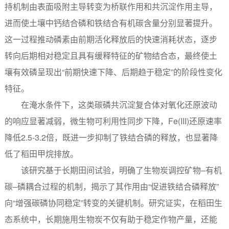
持机制由表面吸附主导转变为桥联作用和共沉淀作用主导，
进而使土壤中钙结合磷和铁结合有机碳含量分别显著提升。
这一过程推动磷素由前期活化释放后的快速消耗状态，逐步
转向后期相对稳定且具有缓释特征的矿物结合态，最终使土
壤有效磷呈现出“前期快速下降、后期趋于稳定”的阶段性变化
特征。
在淹水条件下，这类碳磷共沉淀复合体对氧化还原波动
的响应显著减弱，微生物可利用性同步下降，Fe(III)还原速率
降低2.5-3.2倍，既进一步抑制了铁结合磷的释放，也显著降
低了稻田甲烷排放。
该研究基于长期田间试验，明确了生物炭调控矿物–有机
碳–磷耦合过程的机制，揭示了其作用由“促进铁结合磷释放”
向“增强碳磷协同稳定”转变的关键机制。研究证实，在稻田生
态系统中，长期施用生物炭不仅有助于稳定作物产量，还能