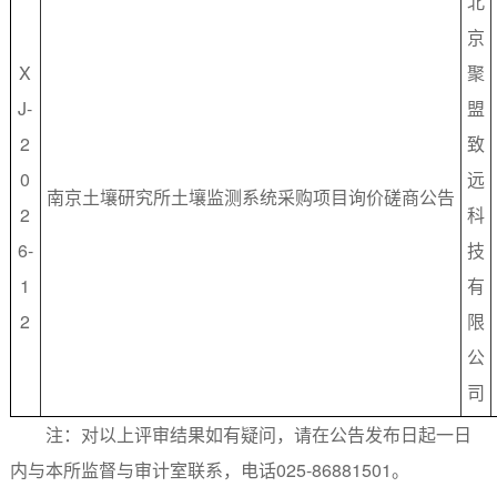
北
京
X
聚
J-
盟
2
致
0
远
南京土壤研究所土壤监测系统采购项目询价磋商公告
2
科
6-
技
1
有
2
限
公
司
注：对以上评审结果如有疑问，请在公告发布日起一日
内与本所监督与审计室联系，电话025-86881501。