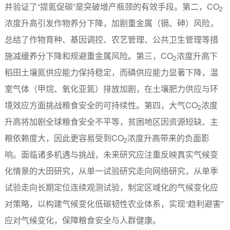
并验证了“提氮促碳”是突破增产瓶颈的有效手段。第二，CO
2
浓度升高引发作物养分下降，加剧重金属（镉、砷）风险，
总结了作物育种、基因调控、农艺管理、公共卫生管理等措
施减缓养分下降和规避重金属风险。第三，CO
浓度升高下
2
稻田土壤氮供应能力保持稳定，而磷供应能力显著下降，温
室气体（甲烷、氧化亚氮）排放加剧，在土壤肥力供应与环
境效应方面挑战粮食安全的可持续性。第四，大气CO
浓度
2
升高将加剧全球粮食安全不平等，贫困地区因资源短缺、主
粮依赖度大，因此更容易受到CO
浓度升高带来的负面影
2
响。面临诸多机遇与挑战，未来研究应注重反映真实气候变
化情景的大田研究，从单一试验研究走向网络研究，从单季
试验走向长期定位连续观测试验，制定区域化的气候变化应
对策略，以构建气候变化低碳韧性农业体系，实现“趋利避害”
应对气候变化，保障粮食安全与人群健康。