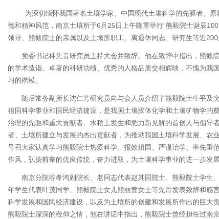
为深切缅怀我国著名土壤学家、中国现代土壤科学的先驱者、原
德和精神风范，南京土壤所于6月25日上午隆重举行“熊毅院士诞辰10
领导、熊毅院士的亲属以及土壤所职工、离退休同志、研究生等近20
党委书记林先贵研究员主持大会并致辞。他在致辞中指出，熊毅
的学术造诣、卓著的科研功绩、优秀的人格品质交相辉映，不愧为我
习的楷模。
随后常务副所长沈仁芳研究员向与会人员介绍了熊毅院士生平及
祖国科学事业和国民经济建设，是我国土壤胶体化学和土壤矿物学的
治理的先驱和重大贡献者、水稻土发生和肥力新见解的首创人与倡导
者、土壤所建立与发展的杰出贡献者，为推动我国土壤科学发展、农
号召大家认真学习熊毅院士热爱科学、报效祖国、严谨治学、率先垂
作风，弘扬前辈的优良传统，奋力进取，为土壤科学事业的进一步发
南京分院谷孝鸿副院长、老同志代表赵其国院士、熊毅院士学生
年学生代表叶茂同学、熊毅院士女儿熊丽萱女士等先后发表致辞和感
科学发展和国民经济建设，以及为土壤所的创建和发展所作出的巨大
熊毅院士深深的敬仰之情，他在讲话中指出，熊毅院士曾经担任过南