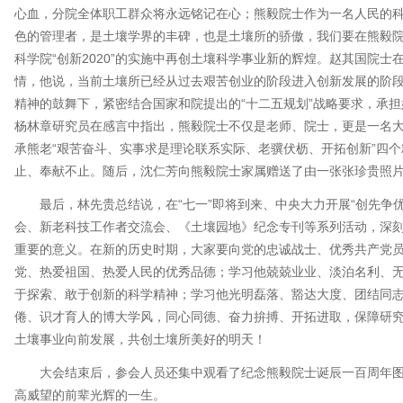
心血，分院全体职工群众将永远铭记在心；熊毅院士作为一名人民的
色的管理者，是土壤学界的丰碑，也是土壤所的骄傲，我们要在熊毅
科学院“创新2020”的实施中再创土壤科学事业新的辉煌。赵其国院
情，他说，当前土壤所已经从过去艰苦创业的阶段进入创新发展的阶
精神的鼓舞下，紧密结合国家和院提出的“十二五规划”战略要求，承
杨林章研究员在感言中指出，熊毅院士不仅是老师、院士，更是一名
承熊老“艰苦奋斗、实事求是理论联系实际、老骥伏枥、开拓创新”四
止、奉献不止。随后，沈仁芳向熊毅院士家属赠送了由一张张珍贵照
最后，林先贵总结说，在“七一”即将到来、中央大力开展“创先争
会、新老科技工作者交流会、《土壤园地》纪念专刊等系列活动，深
重要的意义。在新的历史时期，大家要向党的忠诚战士、优秀共产党
党、热爱祖国、热爱人民的优秀品德；学习他兢兢业业、淡泊名利、
于探索、敢于创新的科学精神；学习他光明磊落、豁达大度、团结同
倦、识才育人的博大学风，同心同德、奋力拚搏、开拓进取，保障研究所
土壤事业向前发展，共创土壤所美好的明天！
大会结束后，参会人员还集中观看了纪念熊毅院士诞辰一百周年
高威望的前辈光辉的一生。