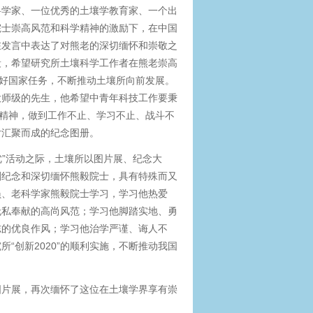
科学家、一位优秀的土壤学教育家、一个出
院士崇高风范和科学精神的激励下，在中国
士在发言中表达了对熊老的深切缅怀和崇敬之
段，希望研究所土壤科学工作者在熊老崇高
担好国家任务，不断推动土壤所向前发展。
大师级的先生，他希望中青年科技工作要秉
个精神，做到工作不止、学习不止、战斗不
片汇聚而成的纪念图册。
优”活动之际，土壤所以图片展、纪念大
刻纪念和深切缅怀熊毅院士，具有特殊而又
员、老科学家熊毅院士学习，学习他热爱
无私奉献的高尚风范；学习他脚踏实地、勇
志的优良作风；学习他治学严谨、诲人不
“创新2020”的顺利实施，不断推动我国
图片展，再次缅怀了这位在土壤学界享有崇