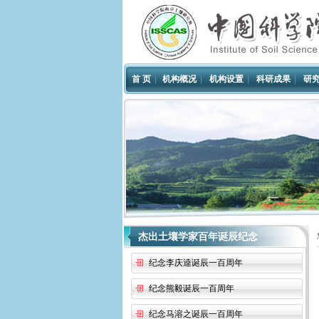
首 页
|
机构概况
|
机构设置
|
科研成果
|
研
杰出土壤学家百年诞辰纪念
纪念李庆逵诞辰一百周年
纪念熊毅诞辰一百周年
纪念马溶之诞辰一百周年