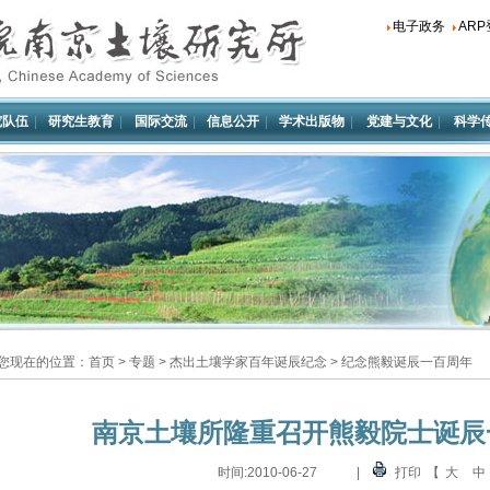
电子政务
AR
究队伍
|
研究生教育
|
国际交流
|
信息公开
|
学术出版物
|
党建与文化
|
科学
您现在的位置：
首页
>
专题
>
杰出土壤学家百年诞辰纪念
>
纪念熊毅诞辰一百周年
南京土壤所隆重召开熊毅院士诞辰
时间:
2010-06-27
|
打印
【
大
中