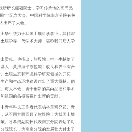
我所所长熊毅院士，学习传承他的高尚品
0周年”纪念大会。中国科学院南京分院有关
0人出席了大会。
院士毕生致力于我国土壤科学事业，其精深
国土壤学界一代学术大师，堪称我们后人学
突出贡献。他指出，熊毅院士把一生献给了
奠基人、黄淮海平原盐碱土改良和农业综合
者、土壤生态和环境科学研究领域的开拓
业生产和生态环境建设作出了重大贡献。他
范、诲人不倦、勇于创新的高尚品德和学术
展和祖国的昌盛富强作出新的贡献。
、中青年科技工作者代表杨林章研究员、青
言，从不同方面回顾了熊毅院士为我国土壤
贡献。谷孝鸿副院长代表南京分院表达了对
京分院院长，为南京分院的发展壮大付出了